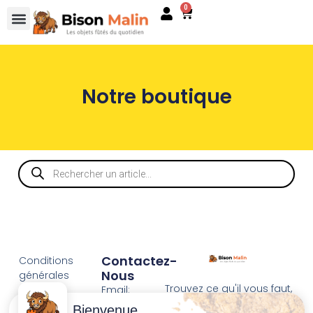
0
Notre boutique
Contactez-
Conditions
Nous
générales
Trouvez ce qu'il vous faut,
de vente
Email:
au bon endroit
dt@sasbms.fr
Bienvenue
Politique de