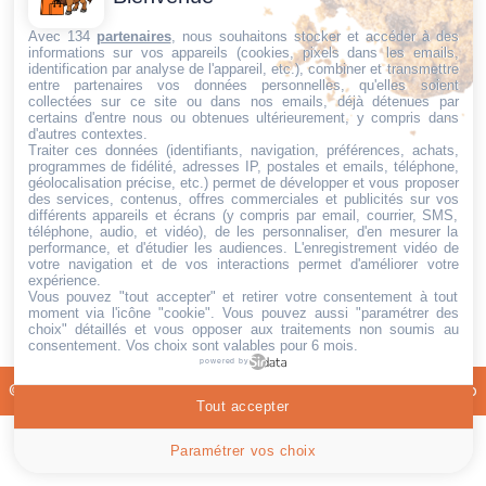
cookies
Avec 134
partenaires
, nous souhaitons stocker et accéder à des
Politique de
informations sur vos appareils (cookies, pixels dans les emails,
identification par analyse de l'appareil, etc.), combiner et transmettre
confidentialité
entre partenaires vos données personnelles, qu'elles soient
collectées sur ce site ou dans nos emails, déjà détenues par
Mentions
certains d'entre nous ou obtenues ultérieurement, y compris dans
légales
d'autres contextes.
Traiter ces données (identifiants, navigation, préférences, achats,
Conditions de
programmes de fidélité, adresses IP, postales et emails, téléphone,
retour et de
géolocalisation précise, etc.) permet de développer et vous proposer
des services, contenus, offres commerciales et publicités sur vos
remboursement
différents appareils et écrans (y compris par email, courrier, SMS,
téléphone, audio, et vidéo), de les personnaliser, d'en mesurer la
Droit de
performance, et d'étudier les audiences. L'enregistrement vidéo de
rétractation
votre navigation et de vos interactions permet d'améliorer votre
expérience.
Vous pouvez "tout accepter" et retirer votre consentement à tout
moment via l'icône "cookie"
. Vous pouvez aussi "paramétrer des
choix" détaillés et vous opposer aux traitements non soumis au
consentement. Vos choix sont valables pour 6 mois.
powered by
© 2026 - Tout droit réservé - Site développé par
SAS Dev2Pub
Tout accepter
Paramétrer vos choix