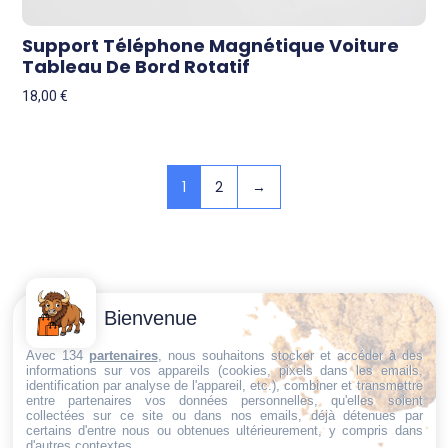
Support Téléphone Magnétique Voiture
Tableau De Bord Rotatif
18,00
€
1
2
→
Contactez-
Conditions
Bienvenue
Nous
générales
Trouvez ce qu'il vous faut,
de vente
Email:
Avec 134
partenaires
, nous souhaitons stocker et accéder à des
informations sur vos appareils (cookies, pixels dans les emails,
au bon endroit
dt@sasbms.fr
Politique de
identification par analyse de l'appareil, etc.), combiner et transmettre
entre partenaires vos données personnelles, qu'elles soient
cookies
collectées sur ce site ou dans nos emails, déjà détenues par
certains d'entre nous ou obtenues ultérieurement, y compris dans
Politique de
d'autres contextes.