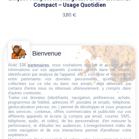
Compact – Usage Quotidien
3,80
€
Contactez-
Conditions
Bienvenue
Nous
générales
Trouvez ce qu'il vous faut,
de vente
Email:
Avec 134
partenaires
, nous souhaitons stocker et accéder à des
informations sur vos appareils (cookies, pixels dans les emails,
au bon endroit
dt@sasbms.fr
Politique de
identification par analyse de l'appareil, etc.), combiner et transmettre
entre partenaires vos données personnelles, qu'elles soient
cookies
collectées sur ce site ou dans nos emails, déjà détenues par
certains d'entre nous ou obtenues ultérieurement, y compris dans
Politique de
d'autres contextes.
confidentialité
Traiter ces données (identifiants, navigation, préférences, achats,
programmes de fidélité, adresses IP, postales et emails, téléphone,
Mentions
géolocalisation précise, etc.) permet de développer et vous proposer
légales
des services, contenus, offres commerciales et publicités sur vos
différents appareils et écrans (y compris par email, courrier, SMS,
Conditions de
téléphone, audio, et vidéo), de les personnaliser, d'en mesurer la
performance, et d'étudier les audiences. L'enregistrement vidéo de
retour et de
votre navigation et de vos interactions permet d'améliorer votre
remboursement
expérience.