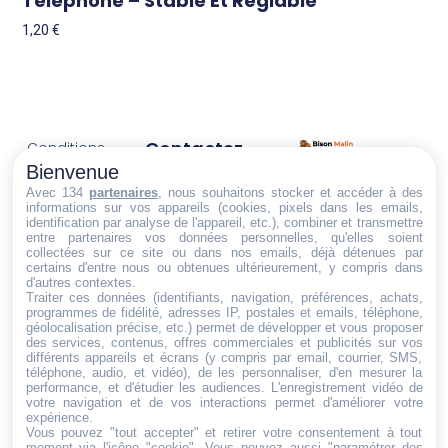
Téléphone – Stable Et Réglable
1,20
€
Contactez-
Conditions
Nous
générales
Bienvenue
Trouvez ce qu'il vous faut,
de vente
Email:
Avec 134
partenaires
, nous souhaitons stocker et accéder à des
au bon endroit
informations sur vos appareils (cookies, pixels dans les emails,
dt@sasbms.fr
Politique de
identification par analyse de l'appareil, etc.), combiner et transmettre
entre partenaires vos données personnelles, qu'elles soient
cookies
collectées sur ce site ou dans nos emails, déjà détenues par
Politique de
certains d'entre nous ou obtenues ultérieurement, y compris dans
d'autres contextes.
confidentialité
Traiter ces données (identifiants, navigation, préférences, achats,
programmes de fidélité, adresses IP, postales et emails, téléphone,
Mentions
géolocalisation précise, etc.) permet de développer et vous proposer
légales
des services, contenus, offres commerciales et publicités sur vos
différents appareils et écrans (y compris par email, courrier, SMS,
Conditions de
téléphone, audio, et vidéo), de les personnaliser, d'en mesurer la
performance, et d'étudier les audiences. L'enregistrement vidéo de
retour et de
votre navigation et de vos interactions permet d'améliorer votre
remboursement
expérience.
Vous pouvez "tout accepter" et retirer votre consentement à tout
Droit de
moment via l'icône "cookie"
. Vous pouvez aussi "paramétrer des