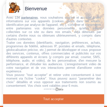
Contactez-
Conditions
Bienvenue
Nous
générales
Trouvez ce qu'il vous faut,
de vente
Email:
Avec 134
partenaires
, nous souhaitons stocker et accéder à des
au bon endroit
informations sur vos appareils (cookies, pixels dans les emails,
dt@sasbms.fr
Politique de
identification par analyse de l'appareil, etc.), combiner et transmettre
entre partenaires vos données personnelles, qu'elles soient
cookies
collectées sur ce site ou dans nos emails, déjà détenues par
Politique de
certains d'entre nous ou obtenues ultérieurement, y compris dans
d'autres contextes.
confidentialité
Traiter ces données (identifiants, navigation, préférences, achats,
programmes de fidélité, adresses IP, postales et emails, téléphone,
Mentions
géolocalisation précise, etc.) permet de développer et vous proposer
légales
des services, contenus, offres commerciales et publicités sur vos
différents appareils et écrans (y compris par email, courrier, SMS,
Conditions de
téléphone, audio, et vidéo), de les personnaliser, d'en mesurer la
performance, et d'étudier les audiences. L'enregistrement vidéo de
retour et de
votre navigation et de vos interactions permet d'améliorer votre
remboursement
expérience.
Vous pouvez "tout accepter" et retirer votre consentement à tout
Droit de
moment via l'icône "cookie"
. Vous pouvez aussi "paramétrer des
rétractation
choix" détaillés et vous opposer aux traitements non soumis au
consentement. Vos choix sont valables pour 6 mois.
powered by
Tout accepter