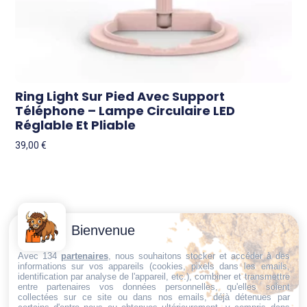
Ring Light Sur Pied Avec Support
Téléphone – Lampe Circulaire LED
Réglable Et Pliable
39,00
€
Contactez-
Conditions
Bienvenue
Nous
générales
Trouvez ce qu'il vous faut,
de vente
Email:
Avec 134
partenaires
, nous souhaitons stocker et accéder à des
informations sur vos appareils (cookies, pixels dans les emails,
au bon endroit
dt@sasbms.fr
Politique de
identification par analyse de l'appareil, etc.), combiner et transmettre
entre partenaires vos données personnelles, qu'elles soient
cookies
collectées sur ce site ou dans nos emails, déjà détenues par