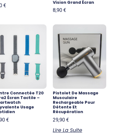
Vision Grand Écran
90
€
8,90
€
ntre Connectée T20
Pistolet De Massage
ra2 Écran Tactile –
Musculaire
artwatch
Rechargeable Pour
lyvalente Usage
Détente Et
otidien
Récupération
,90
€
29,90
€
Lire La Suite