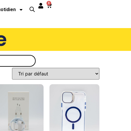
0
uotidien
e