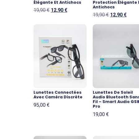
Élégante Et Antichocs
Protection Élégante 
Antichocs
19,90
€
12,90
€
19,90
€
12,90
€
Lunettes Connectées
Lunettes De Soleil
Avec Caméra Discrète
Audio Bluetooth San
Fil – Smart Audio GS
95,00
€
Pro
19,00
€