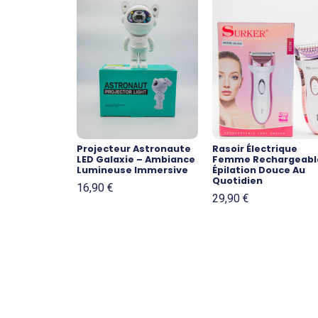
Projecteur Astronaute
Rasoir Électrique
LED Galaxie – Ambiance
Femme Rechargeabl
Lumineuse Immersive
Épilation Douce Au
Quotidien
16,90
€
29,90
€