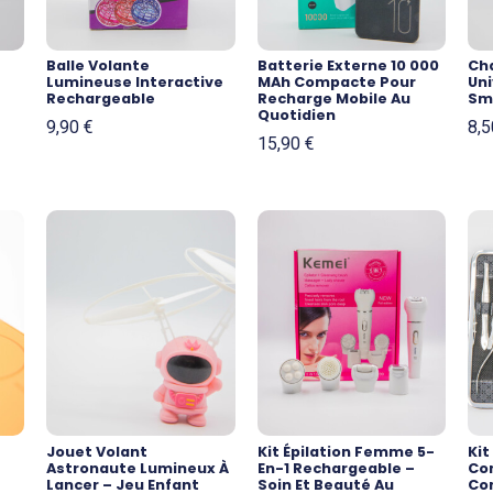
Balle Volante
Batterie Externe 10 000
Ch
Lumineuse Interactive
MAh Compacte Pour
Uni
Rechargeable
Recharge Mobile Au
Sm
Quotidien
9,90
€
8,
15,90
€
Jouet Volant
Kit Épilation Femme 5-
Ki
Astronaute Lumineux À
En-1 Rechargeable –
Com
Lancer – Jeu Enfant
Soin Et Beauté Au
Co