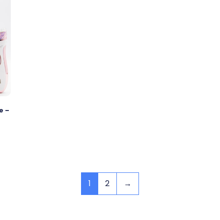
e –
1
2
→