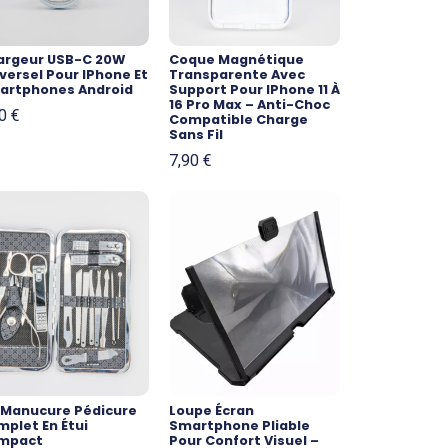
argeur USB-C 20W
Coque Magnétique
versel Pour IPhone Et
Transparente Avec
artphones Android
Support Pour IPhone 11 À
16 Pro Max – Anti-Choc
50
€
Compatible Charge
Sans Fil
7,90
€
t Manucure Pédicure
Loupe Écran
plet En Étui
Smartphone Pliable
mpact
Pour Confort Visuel –