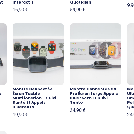
Et
Interactif
Quotidien
9,
16,90
€
59,90
€
Montre Connectée
Montre Connectée S9
Mo
s
Écran Tactile
Pro Écran Large Appels
Ult
8
Multifonction – Suivi
Bluetooth Et Suivi
Sm
Santé Et Appels
Santé
Po
Bluetooth
Qu
24,90
€
19,90
€
24