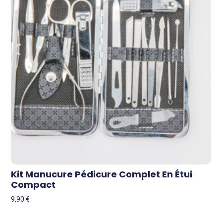
Kit Manucure Pédicure Complet En Étui
Compact
9,90
€