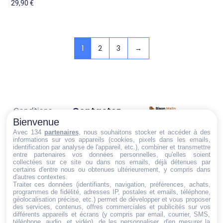
29,90
€
1
2
3
→
Contactez-
Conditions
Nous
générales
Bienvenue
Trouvez ce qu'il vous faut,
de vente
Email:
Avec 134
partenaires
, nous souhaitons stocker et accéder à des
informations sur vos appareils (cookies, pixels dans les emails,
au bon endroit
dt@sasbms.fr
Politique de
identification par analyse de l'appareil, etc.), combiner et transmettre
entre partenaires vos données personnelles, qu'elles soient
cookies
collectées sur ce site ou dans nos emails, déjà détenues par
certains d'entre nous ou obtenues ultérieurement, y compris dans
Politique de
d'autres contextes.
confidentialité
Traiter ces données (identifiants, navigation, préférences, achats,
programmes de fidélité, adresses IP, postales et emails, téléphone,
Mentions
géolocalisation précise, etc.) permet de développer et vous proposer
légales
des services, contenus, offres commerciales et publicités sur vos
différents appareils et écrans (y compris par email, courrier, SMS,
Conditions de
téléphone, audio, et vidéo), de les personnaliser, d'en mesurer la