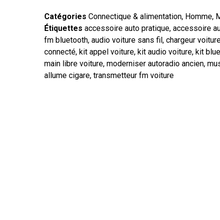
Catégories
Connectique & alimentation
,
Homme
,
M
Étiquettes
accessoire auto pratique
,
accessoire a
fm bluetooth
,
audio voiture sans fil
,
chargeur voitur
connecté
,
kit appel voiture
,
kit audio voiture
,
kit blu
main libre voiture
,
moderniser autoradio ancien
,
mus
allume cigare
,
transmetteur fm voiture