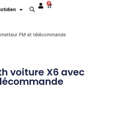
0
uotidien
ansmetteur FM et télécommande
th voiture X6 avec
télécommande