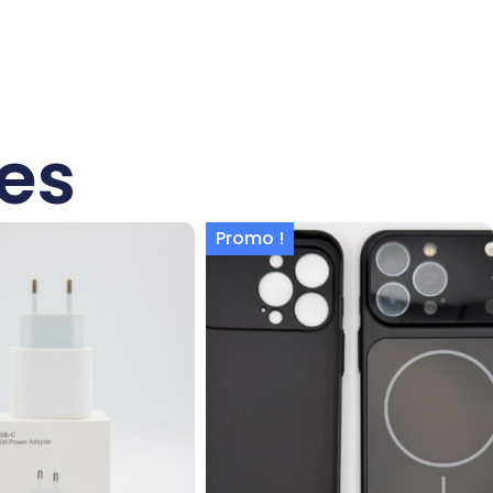
res
Promo !