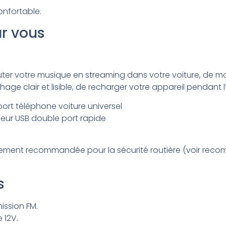
onfortable.
r vous
uter votre musique en streaming dans votre voiture, de 
chage clair et lisible, de recharger votre appareil pendant l
rt téléphone voiture universel
geur USB double port rapide
 fortement recommandée pour la sécurité routière (voir recomm
s
ission FM.
 12V.