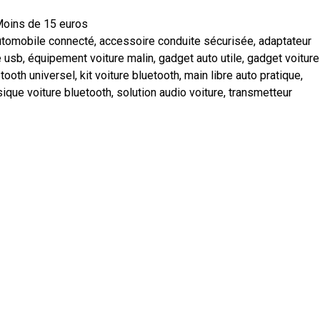
oins de 15 euros
utomobile connecté
,
accessoire conduite sécurisée
,
adaptateur
e usb
,
équipement voiture malin
,
gadget auto utile
,
gadget voiture
etooth universel
,
kit voiture bluetooth
,
main libre auto pratique
,
ique voiture bluetooth
,
solution audio voiture
,
transmetteur