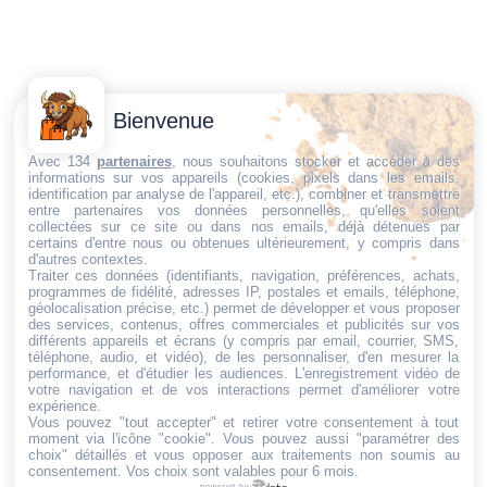
Contactez-
Conditions
Bienvenue
Nous
générales
Trouvez ce qu'il vous faut,
de vente
Email:
Avec 134
partenaires
, nous souhaitons stocker et accéder à des
informations sur vos appareils (cookies, pixels dans les emails,
au bon endroit
dt@sasbms.fr
Politique de
identification par analyse de l'appareil, etc.), combiner et transmettre
entre partenaires vos données personnelles, qu'elles soient
cookies
collectées sur ce site ou dans nos emails, déjà détenues par
Politique de
certains d'entre nous ou obtenues ultérieurement, y compris dans
d'autres contextes.
confidentialité
Traiter ces données (identifiants, navigation, préférences, achats,
programmes de fidélité, adresses IP, postales et emails, téléphone,
Mentions
géolocalisation précise, etc.) permet de développer et vous proposer
légales
des services, contenus, offres commerciales et publicités sur vos
différents appareils et écrans (y compris par email, courrier, SMS,
Conditions de
téléphone, audio, et vidéo), de les personnaliser, d'en mesurer la
performance, et d'étudier les audiences. L'enregistrement vidéo de
retour et de
votre navigation et de vos interactions permet d'améliorer votre
remboursement
expérience.
Vous pouvez "tout accepter" et retirer votre consentement à tout
Droit de
moment via l'icône "cookie"
. Vous pouvez aussi "paramétrer des
rétractation
choix" détaillés et vous opposer aux traitements non soumis au
consentement. Vos choix sont valables pour 6 mois.
powered by