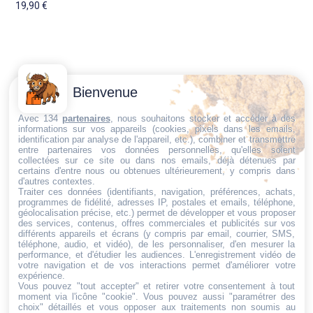
19,90
€
Contactez-
Conditions
Bienvenue
Nous
générales
Trouvez ce qu'il vous faut,
de vente
Email:
Avec 134
partenaires
, nous souhaitons stocker et accéder à des
informations sur vos appareils (cookies, pixels dans les emails,
au bon endroit
dt@sasbms.fr
Politique de
identification par analyse de l'appareil, etc.), combiner et transmettre
entre partenaires vos données personnelles, qu'elles soient
cookies
collectées sur ce site ou dans nos emails, déjà détenues par
Politique de
certains d'entre nous ou obtenues ultérieurement, y compris dans
d'autres contextes.
confidentialité
Traiter ces données (identifiants, navigation, préférences, achats,
programmes de fidélité, adresses IP, postales et emails, téléphone,
Mentions
géolocalisation précise, etc.) permet de développer et vous proposer
légales
des services, contenus, offres commerciales et publicités sur vos
différents appareils et écrans (y compris par email, courrier, SMS,
Conditions de
téléphone, audio, et vidéo), de les personnaliser, d'en mesurer la
performance, et d'étudier les audiences. L'enregistrement vidéo de
retour et de
votre navigation et de vos interactions permet d'améliorer votre
remboursement
expérience.
Vous pouvez "tout accepter" et retirer votre consentement à tout
Droit de
moment via l'icône "cookie"
. Vous pouvez aussi "paramétrer des
rétractation
choix" détaillés et vous opposer aux traitements non soumis au