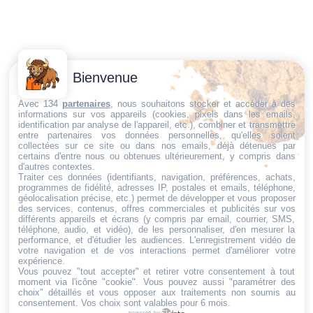
Contactez-
Conditions
Bienvenue
Nous
générales
Trouvez ce qu'il vous faut,
de vente
Email:
Avec 134
partenaires
, nous souhaitons stocker et accéder à des
informations sur vos appareils (cookies, pixels dans les emails,
au bon endroit
dt@sasbms.fr
Politique de
identification par analyse de l'appareil, etc.), combiner et transmettre
entre partenaires vos données personnelles, qu'elles soient
cookies
collectées sur ce site ou dans nos emails, déjà détenues par
Politique de
certains d'entre nous ou obtenues ultérieurement, y compris dans
d'autres contextes.
confidentialité
Traiter ces données (identifiants, navigation, préférences, achats,
programmes de fidélité, adresses IP, postales et emails, téléphone,
Mentions
géolocalisation précise, etc.) permet de développer et vous proposer
légales
des services, contenus, offres commerciales et publicités sur vos
différents appareils et écrans (y compris par email, courrier, SMS,
Conditions de
téléphone, audio, et vidéo), de les personnaliser, d'en mesurer la
performance, et d'étudier les audiences. L'enregistrement vidéo de
retour et de
votre navigation et de vos interactions permet d'améliorer votre
remboursement
expérience.
Vous pouvez "tout accepter" et retirer votre consentement à tout
Droit de
moment via l'icône "cookie"
. Vous pouvez aussi "paramétrer des
rétractation
choix" détaillés et vous opposer aux traitements non soumis au
consentement. Vos choix sont valables pour 6 mois.
powered by