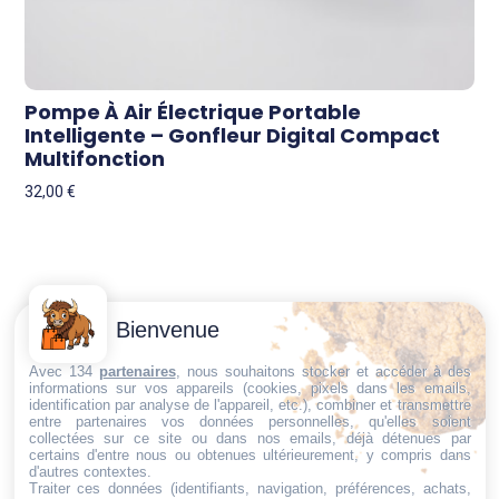
Pompe À Air Électrique Portable
Intelligente – Gonfleur Digital Compact
Multifonction
32,00
€
Contactez-
Conditions
Bienvenue
Nous
générales
Trouvez ce qu'il vous faut,
de vente
Email:
Avec 134
partenaires
, nous souhaitons stocker et accéder à des
au bon endroit
informations sur vos appareils (cookies, pixels dans les emails,
dt@sasbms.fr
Politique de
identification par analyse de l'appareil, etc.), combiner et transmettre
entre partenaires vos données personnelles, qu'elles soient
cookies
collectées sur ce site ou dans nos emails, déjà détenues par
Politique de
certains d'entre nous ou obtenues ultérieurement, y compris dans
d'autres contextes.
confidentialité
Traiter ces données (identifiants, navigation, préférences, achats,