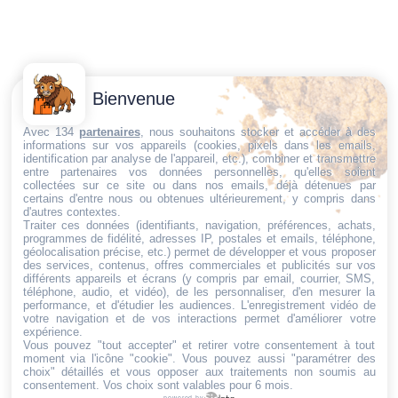
Contactez-
Conditions
Bienvenue
Nous
générales
Trouvez ce qu'il vous faut,
de vente
Email:
Avec 134
partenaires
, nous souhaitons stocker et accéder à des
informations sur vos appareils (cookies, pixels dans les emails,
au bon endroit
dt@sasbms.fr
Politique de
identification par analyse de l'appareil, etc.), combiner et transmettre
entre partenaires vos données personnelles, qu'elles soient
cookies
collectées sur ce site ou dans nos emails, déjà détenues par
Politique de
certains d'entre nous ou obtenues ultérieurement, y compris dans
d'autres contextes.
confidentialité
Traiter ces données (identifiants, navigation, préférences, achats,
programmes de fidélité, adresses IP, postales et emails, téléphone,
Mentions
géolocalisation précise, etc.) permet de développer et vous proposer
légales
des services, contenus, offres commerciales et publicités sur vos
différents appareils et écrans (y compris par email, courrier, SMS,
Conditions de
téléphone, audio, et vidéo), de les personnaliser, d'en mesurer la
performance, et d'étudier les audiences. L'enregistrement vidéo de
retour et de
votre navigation et de vos interactions permet d'améliorer votre
remboursement
expérience.
Vous pouvez "tout accepter" et retirer votre consentement à tout
Droit de
moment via l'icône "cookie"
. Vous pouvez aussi "paramétrer des
rétractation
choix" détaillés et vous opposer aux traitements non soumis au
consentement. Vos choix sont valables pour 6 mois.
powered by