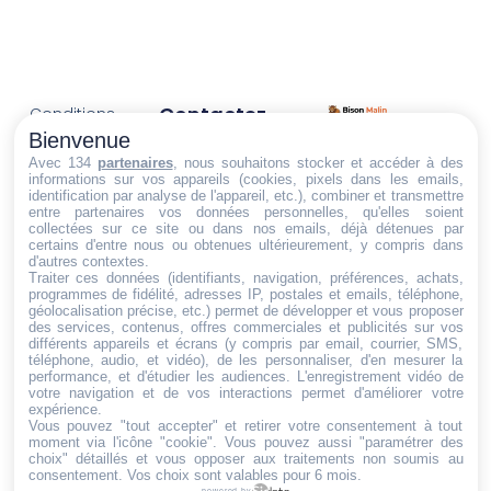
Contactez-
Conditions
Nous
générales
Bienvenue
Trouvez ce qu'il vous faut,
de vente
Email:
Avec 134
partenaires
, nous souhaitons stocker et accéder à des
informations sur vos appareils (cookies, pixels dans les emails,
au bon endroit
dt@sasbms.fr
Politique de
identification par analyse de l'appareil, etc.), combiner et transmettre
entre partenaires vos données personnelles, qu'elles soient
cookies
collectées sur ce site ou dans nos emails, déjà détenues par
Politique de
certains d'entre nous ou obtenues ultérieurement, y compris dans
d'autres contextes.
confidentialité
Traiter ces données (identifiants, navigation, préférences, achats,
programmes de fidélité, adresses IP, postales et emails, téléphone,
Mentions
géolocalisation précise, etc.) permet de développer et vous proposer
légales
des services, contenus, offres commerciales et publicités sur vos
différents appareils et écrans (y compris par email, courrier, SMS,
Conditions de
téléphone, audio, et vidéo), de les personnaliser, d'en mesurer la
performance, et d'étudier les audiences. L'enregistrement vidéo de
retour et de
votre navigation et de vos interactions permet d'améliorer votre
remboursement
expérience.
Vous pouvez "tout accepter" et retirer votre consentement à tout
Droit de
moment via l'icône "cookie"
. Vous pouvez aussi "paramétrer des
rétractation
choix" détaillés et vous opposer aux traitements non soumis au
consentement. Vos choix sont valables pour 6 mois.
powered by