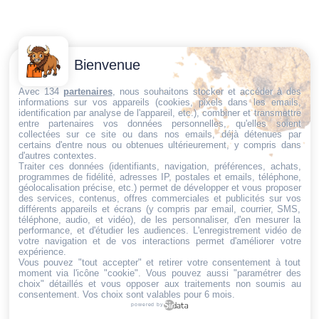
Contactez-
Conditions
Bienvenue
Nous
générales
Trouvez ce qu'il vous faut,
de vente
Email:
Avec 134
partenaires
, nous souhaitons stocker et accéder à des
au bon endroit
informations sur vos appareils (cookies, pixels dans les emails,
dt@sasbms.fr
Politique de
identification par analyse de l'appareil, etc.), combiner et transmettre
entre partenaires vos données personnelles, qu'elles soient
cookies
collectées sur ce site ou dans nos emails, déjà détenues par
Politique de
certains d'entre nous ou obtenues ultérieurement, y compris dans
d'autres contextes.
confidentialité
Traiter ces données (identifiants, navigation, préférences, achats,
programmes de fidélité, adresses IP, postales et emails, téléphone,
Mentions
géolocalisation précise, etc.) permet de développer et vous proposer
légales
des services, contenus, offres commerciales et publicités sur vos
différents appareils et écrans (y compris par email, courrier, SMS,
Conditions de
téléphone, audio, et vidéo), de les personnaliser, d'en mesurer la
performance, et d'étudier les audiences. L'enregistrement vidéo de
retour et de
votre navigation et de vos interactions permet d'améliorer votre
remboursement
expérience.
Vous pouvez "tout accepter" et retirer votre consentement à tout
Droit de
moment via l'icône "cookie"
. Vous pouvez aussi "paramétrer des
rétractation
choix" détaillés et vous opposer aux traitements non soumis au
consentement. Vos choix sont valables pour 6 mois.
powered by