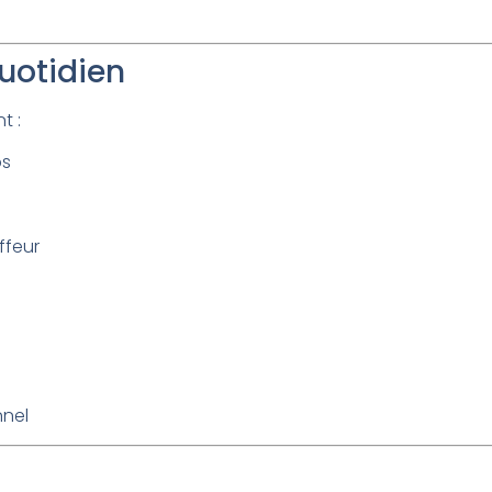
uotidien
t :
ps
ffeur
nnel