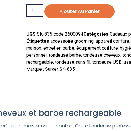
Ajouter Au Panier
UGS
SK-835 code 2600094
Catégories
Cadeaux p
Étiquettes
accessoire grooming
,
appareil coiffure
maison
,
entretien barbe
,
équipement coiffure
,
hygiè
personnel
,
tondeuse barbe
,
tondeuse cheveux
,
ton
rechargeable
,
tondeuse sans fil
,
tondeuse USB
,
usa
Marque :
Surker SK-835
heveux et barbe rechargeable
précision, mais aussi du confort. Cette
tondeuse professi