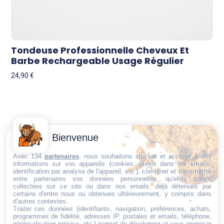
Tondeuse Professionnelle Cheveux Et
Barbe Rechargeable Usage Régulier
24,90
€
Contactez-
Conditions
Bienvenue
Nous
générales
Trouvez ce qu'il vous faut,
de vente
Email:
Avec 134
partenaires
, nous souhaitons stocker et accéder à des
au bon endroit
informations sur vos appareils (cookies, pixels dans les emails,
dt@sasbms.fr
Politique de
identification par analyse de l'appareil, etc.), combiner et transmettre
entre partenaires vos données personnelles, qu'elles soient
cookies
collectées sur ce site ou dans nos emails, déjà détenues par
Politique de
certains d'entre nous ou obtenues ultérieurement, y compris dans
d'autres contextes.
confidentialité
Traiter ces données (identifiants, navigation, préférences, achats,
programmes de fidélité, adresses IP, postales et emails, téléphone,
Mentions
géolocalisation précise, etc.) permet de développer et vous proposer