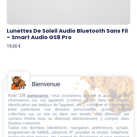
Lunettes De Soleil Audio Bluetooth Sans Fil
– Smart Audio GS8 Pro
19,00
€
Contactez-
Conditions
Bienvenue
Nous
générales
Trouvez ce qu'il vous faut,
de vente
Email:
Avec 134
partenaires
, nous souhaitons stocker et accéder à des
au bon endroit
informations sur vos appareils (cookies, pixels dans les emails,
dt@sasbms.fr
Politique de
identification par analyse de l'appareil, etc.), combiner et transmettre
entre partenaires vos données personnelles, qu'elles soient
cookies
collectées sur ce site ou dans nos emails, déjà détenues par
Politique de
certains d'entre nous ou obtenues ultérieurement, y compris dans
d'autres contextes.
confidentialité
Traiter ces données (identifiants, navigation, préférences, achats,
programmes de fidélité, adresses IP, postales et emails, téléphone,
Mentions
géolocalisation précise, etc.) permet de développer et vous proposer