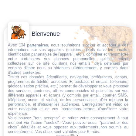
Contactez-
Conditions
Bienvenue
Nous
générales
Trouvez ce qu'il vous faut,
de vente
Email:
Avec 134
partenaires
, nous souhaitons stocker et accéder à des
informations sur vos appareils (cookies, pixels dans les emails,
au bon endroit
dt@sasbms.fr
Politique de
identification par analyse de l'appareil, etc.), combiner et transmettre
entre partenaires vos données personnelles, qu'elles soient
cookies
collectées sur ce site ou dans nos emails, déjà détenues par
Politique de
certains d'entre nous ou obtenues ultérieurement, y compris dans
d'autres contextes.
confidentialité
Traiter ces données (identifiants, navigation, préférences, achats,
programmes de fidélité, adresses IP, postales et emails, téléphone,
Mentions
géolocalisation précise, etc.) permet de développer et vous proposer
légales
des services, contenus, offres commerciales et publicités sur vos
différents appareils et écrans (y compris par email, courrier, SMS,
Conditions de
téléphone, audio, et vidéo), de les personnaliser, d'en mesurer la
performance, et d'étudier les audiences. L'enregistrement vidéo de
retour et de
votre navigation et de vos interactions permet d'améliorer votre
remboursement
expérience.
Vous pouvez "tout accepter" et retirer votre consentement à tout
Droit de
moment via l'icône "cookie"
. Vous pouvez aussi "paramétrer des
rétractation
choix" détaillés et vous opposer aux traitements non soumis au
consentement. Vos choix sont valables pour 6 mois.
powered by