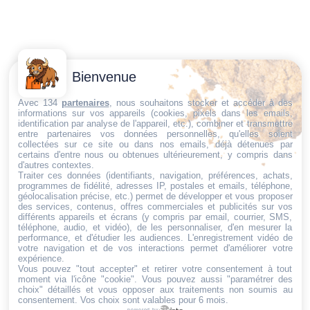
Contactez-
Conditions
Bienvenue
Nous
générales
Trouvez ce qu'il vous faut,
de vente
Email:
Avec 134
partenaires
, nous souhaitons stocker et accéder à des
informations sur vos appareils (cookies, pixels dans les emails,
au bon endroit
dt@sasbms.fr
Politique de
identification par analyse de l'appareil, etc.), combiner et transmettre
entre partenaires vos données personnelles, qu'elles soient
cookies
collectées sur ce site ou dans nos emails, déjà détenues par
Politique de
certains d'entre nous ou obtenues ultérieurement, y compris dans
d'autres contextes.
confidentialité
Traiter ces données (identifiants, navigation, préférences, achats,
programmes de fidélité, adresses IP, postales et emails, téléphone,
Mentions
géolocalisation précise, etc.) permet de développer et vous proposer
légales
des services, contenus, offres commerciales et publicités sur vos
différents appareils et écrans (y compris par email, courrier, SMS,
Conditions de
téléphone, audio, et vidéo), de les personnaliser, d'en mesurer la
performance, et d'étudier les audiences. L'enregistrement vidéo de
retour et de
votre navigation et de vos interactions permet d'améliorer votre
remboursement
expérience.
Vous pouvez "tout accepter" et retirer votre consentement à tout
Droit de
moment via l'icône "cookie"
. Vous pouvez aussi "paramétrer des
rétractation
choix" détaillés et vous opposer aux traitements non soumis au
consentement. Vos choix sont valables pour 6 mois.
powered by