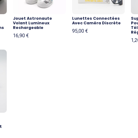
Jouet Astronaute
Lunettes Connectées
Sup
Volant Lumineux
Avec Caméra Discrète
Pou
ns
Rechargeable
Tél
95,00
€
Ré
16,90
€
1,
t