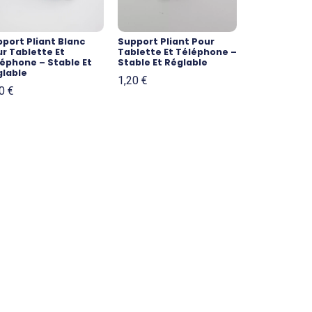
port Pliant Blanc
Support Pliant Pour
r Tablette Et
Tablette Et Téléphone –
éphone – Stable Et
Stable Et Réglable
glable
1,20
€
20
€