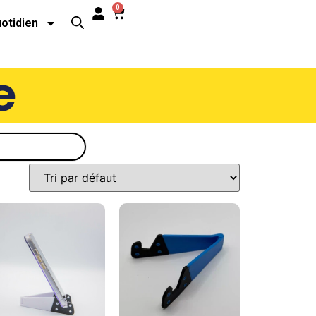
0
uotidien
e