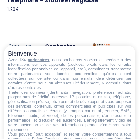
Téléphone – Stable Et Réglable
1,20
€
Contactez-
Conditions
Nous
générales
Bienvenue
Trouvez ce qu'il vous faut,
de vente
Email:
Avec 134
partenaires
, nous souhaitons stocker et accéder à des
au bon endroit
informations sur vos appareils (cookies, pixels dans les emails,
dt@sasbms.fr
Politique de
identification par analyse de l'appareil, etc.), combiner et transmettre
entre partenaires vos données personnelles, qu'elles soient
cookies
collectées sur ce site ou dans nos emails, déjà détenues par
Politique de
certains d'entre nous ou obtenues ultérieurement, y compris dans
d'autres contextes.
confidentialité
Traiter ces données (identifiants, navigation, préférences, achats,
programmes de fidélité, adresses IP, postales et emails, téléphone,
Mentions
géolocalisation précise, etc.) permet de développer et vous proposer
légales
des services, contenus, offres commerciales et publicités sur vos
différents appareils et écrans (y compris par email, courrier, SMS,
Conditions de
téléphone, audio, et vidéo), de les personnaliser, d'en mesurer la
performance, et d'étudier les audiences. L'enregistrement vidéo de
retour et de
votre navigation et de vos interactions permet d'améliorer votre
remboursement
expérience.
Vous pouvez "tout accepter" et retirer votre consentement à tout
Droit de
moment via l'icône "cookie"
. Vous pouvez aussi "paramétrer des