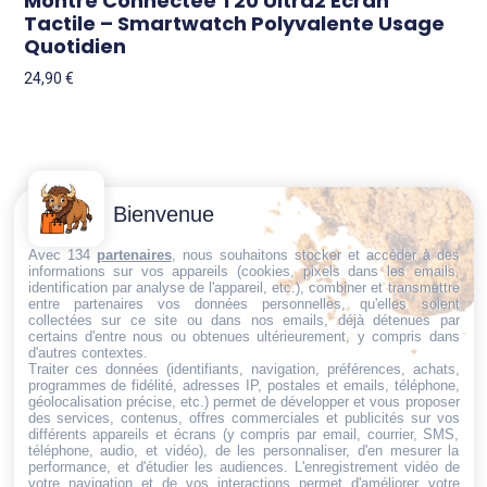
Montre Connectée T20 Ultra2 Écran
Tactile – Smartwatch Polyvalente Usage
Quotidien
24,90
€
Contactez-
Conditions
Bienvenue
Nous
générales
Trouvez ce qu'il vous faut,
de vente
Email:
Avec 134
partenaires
, nous souhaitons stocker et accéder à des
au bon endroit
informations sur vos appareils (cookies, pixels dans les emails,
dt@sasbms.fr
Politique de
identification par analyse de l'appareil, etc.), combiner et transmettre
entre partenaires vos données personnelles, qu'elles soient
cookies
collectées sur ce site ou dans nos emails, déjà détenues par
Politique de
certains d'entre nous ou obtenues ultérieurement, y compris dans
d'autres contextes.
confidentialité
Traiter ces données (identifiants, navigation, préférences, achats,
programmes de fidélité, adresses IP, postales et emails, téléphone,
Mentions
géolocalisation précise, etc.) permet de développer et vous proposer
légales
des services, contenus, offres commerciales et publicités sur vos
différents appareils et écrans (y compris par email, courrier, SMS,
Conditions de
téléphone, audio, et vidéo), de les personnaliser, d'en mesurer la
performance, et d'étudier les audiences. L'enregistrement vidéo de
retour et de
votre navigation et de vos interactions permet d'améliorer votre