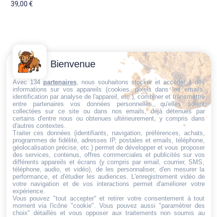
39,00
€
Contactez-
Conditions
Bienvenue
Nous
générales
Trouvez ce qu'il vous faut,
de vente
Email:
Avec 134
partenaires
, nous souhaitons stocker et accéder à des
informations sur vos appareils (cookies, pixels dans les emails,
au bon endroit
dt@sasbms.fr
Politique de
identification par analyse de l'appareil, etc.), combiner et transmettre
entre partenaires vos données personnelles, qu'elles soient
cookies
collectées sur ce site ou dans nos emails, déjà détenues par
Politique de
certains d'entre nous ou obtenues ultérieurement, y compris dans
d'autres contextes.
confidentialité
Traiter ces données (identifiants, navigation, préférences, achats,
programmes de fidélité, adresses IP, postales et emails, téléphone,
Mentions
géolocalisation précise, etc.) permet de développer et vous proposer
légales
des services, contenus, offres commerciales et publicités sur vos
différents appareils et écrans (y compris par email, courrier, SMS,
Conditions de
téléphone, audio, et vidéo), de les personnaliser, d'en mesurer la
performance, et d'étudier les audiences. L'enregistrement vidéo de
retour et de
votre navigation et de vos interactions permet d'améliorer votre
remboursement
expérience.
Vous pouvez "tout accepter" et retirer votre consentement à tout
Droit de
moment via l'icône "cookie"
. Vous pouvez aussi "paramétrer des
rétractation
choix" détaillés et vous opposer aux traitements non soumis au