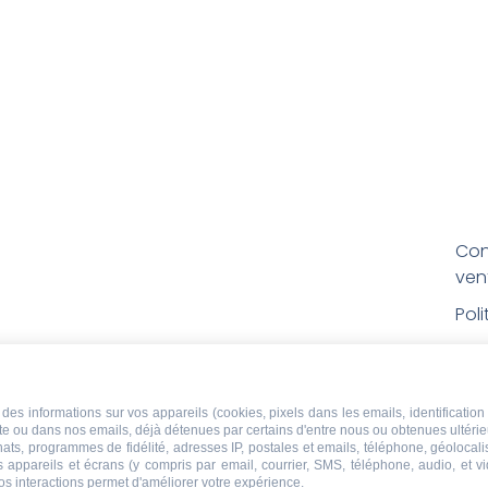
Con
ven
Pol
Poli
Men
des informations sur vos appareils (cookies, pixels dans les emails, identification 
Con
ite ou dans nos emails, déjà détenues par certains d'entre nous ou obtenues ultéri
rem
chats, programmes de fidélité, adresses IP, postales et emails, téléphone, géolocal
s appareils et écrans (y compris par email, courrier, SMS, téléphone, audio, et v
os interactions permet d'améliorer votre expérience.