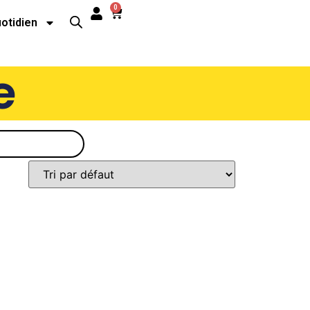
0
uotidien
e