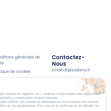
Contactez-
ditions générales de
Nous
te
Email: dt@sasbms.fr
itique de cookies
tique de confidentialité
tions légales
par analyse de l'appareil, etc.), combiner et transmettre entre partenaires
ditions de retour et de
eurement, y compris dans d'autres contextes.
boursement
isation précise, etc.) permet de développer et vous proposer des services,
idéo), de les personnaliser, d'en mesurer la performance, et d'étudier les