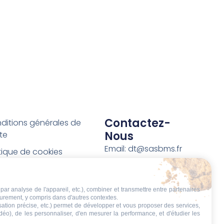
Contactez-
ditions générales de
Nous
te
Email: dt@sasbms.fr
itique de cookies
tique de confidentialité
tions légales
par analyse de l'appareil, etc.), combiner et transmettre entre partenaires
eurement, y compris dans d'autres contextes.
ditions de retour et de
isation précise, etc.) permet de développer et vous proposer des services,
boursement
idéo), de les personnaliser, d'en mesurer la performance, et d'étudier les