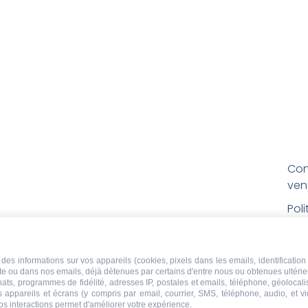
Con
ven
Pol
Poli
Men
des informations sur vos appareils (cookies, pixels dans les emails, identification 
ite ou dans nos emails, déjà détenues par certains d'entre nous ou obtenues ultéri
Con
chats, programmes de fidélité, adresses IP, postales et emails, téléphone, géolocal
rem
s appareils et écrans (y compris par email, courrier, SMS, téléphone, audio, et v
os interactions permet d'améliorer votre expérience.