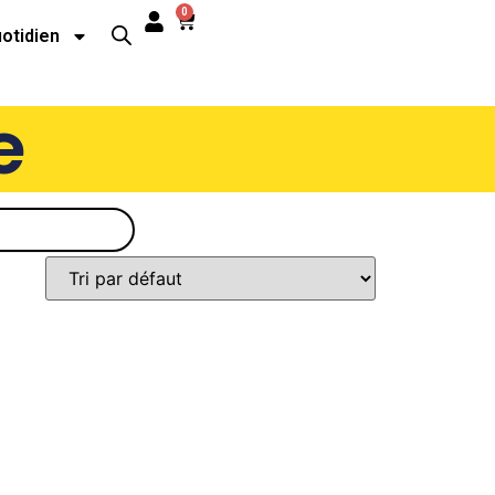
0
uotidien
e