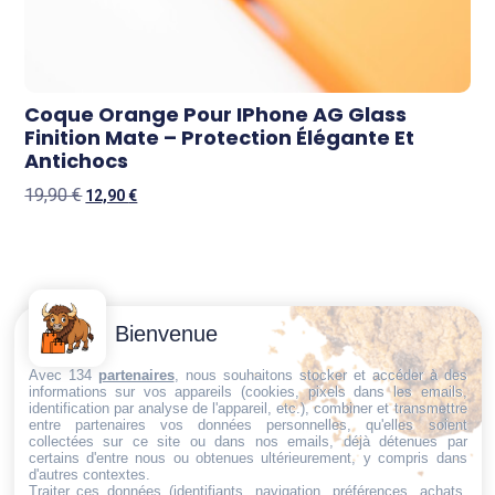
Coque Orange Pour IPhone AG Glass
Finition Mate – Protection Élégante Et
Antichocs
19,90
€
12,90
€
Contactez-
Conditions
Bienvenue
Nous
générales
Trouvez ce qu'il vous faut,
de vente
Email:
Avec 134
partenaires
, nous souhaitons stocker et accéder à des
au bon endroit
informations sur vos appareils (cookies, pixels dans les emails,
dt@sasbms.fr
Politique de
identification par analyse de l'appareil, etc.), combiner et transmettre
entre partenaires vos données personnelles, qu'elles soient
cookies
collectées sur ce site ou dans nos emails, déjà détenues par
Politique de
certains d'entre nous ou obtenues ultérieurement, y compris dans
d'autres contextes.
confidentialité
Traiter ces données (identifiants, navigation, préférences, achats,