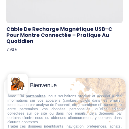
Câble De Recharge Magnétique USB-C
Pour Montre Connectée – Pratique Au
Quotidien
7,90
€
Contactez-
Conditions
Bienvenue
Nous
générales
Trouvez ce qu'il vous faut,
de vente
Email:
Avec 134
partenaires
, nous souhaitons stocker et accéder à des
au bon endroit
informations sur vos appareils (cookies, pixels dans les emails,
dt@sasbms.fr
Politique de
identification par analyse de l'appareil, etc.), combiner et transmettre
entre partenaires vos données personnelles, qu'elles soient
cookies
collectées sur ce site ou dans nos emails, déjà détenues par
Politique de
certains d'entre nous ou obtenues ultérieurement, y compris dans
d'autres contextes.
confidentialité
Traiter ces données (identifiants, navigation, préférences, achats,