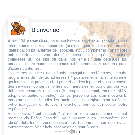
Contactez-
Conditions
Bienvenue
Nous
générales
Trouvez ce qu'il vous faut,
de vente
Email:
Avec 134
partenaires
, nous souhaitons stocker et accéder à des
au bon endroit
informations sur vos appareils (cookies, pixels dans les emails,
dt@sasbms.fr
Politique de
identification par analyse de l'appareil, etc.), combiner et transmettre
entre partenaires vos données personnelles, qu'elles soient
cookies
collectées sur ce site ou dans nos emails, déjà détenues par
Politique de
certains d'entre nous ou obtenues ultérieurement, y compris dans
d'autres contextes.
confidentialité
Traiter ces données (identifiants, navigation, préférences, achats,
programmes de fidélité, adresses IP, postales et emails, téléphone,
Mentions
géolocalisation précise, etc.) permet de développer et vous proposer
légales
des services, contenus, offres commerciales et publicités sur vos
différents appareils et écrans (y compris par email, courrier, SMS,
Conditions de
téléphone, audio, et vidéo), de les personnaliser, d'en mesurer la
performance, et d'étudier les audiences. L'enregistrement vidéo de
retour et de
votre navigation et de vos interactions permet d'améliorer votre
remboursement
expérience.
Vous pouvez "tout accepter" et retirer votre consentement à tout
Droit de
moment via l'icône "cookie"
. Vous pouvez aussi "paramétrer des
rétractation
choix" détaillés et vous opposer aux traitements non soumis au
consentement. Vos choix sont valables pour 6 mois.
powered by