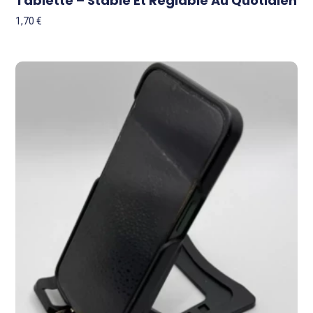
Tablette – Stable Et Réglable Au Quotidien
1,70
€