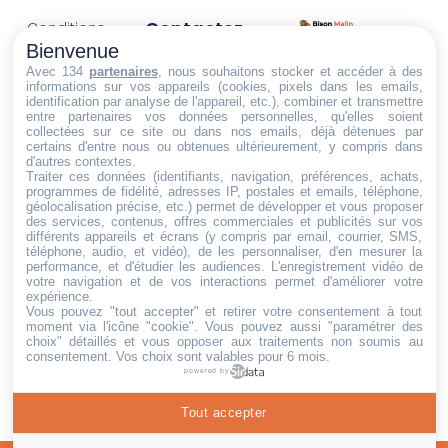
Contactez-
Conditions
Nous
générales
Bienvenue
Trouvez ce qu'il vous faut,
de vente
Email:
Avec 134
partenaires
, nous souhaitons stocker et accéder à des
informations sur vos appareils (cookies, pixels dans les emails,
au bon endroit
dt@sasbms.fr
Politique de
identification par analyse de l'appareil, etc.), combiner et transmettre
entre partenaires vos données personnelles, qu'elles soient
cookies
collectées sur ce site ou dans nos emails, déjà détenues par
certains d'entre nous ou obtenues ultérieurement, y compris dans
Politique de
d'autres contextes.
confidentialité
Traiter ces données (identifiants, navigation, préférences, achats,
programmes de fidélité, adresses IP, postales et emails, téléphone,
Mentions
géolocalisation précise, etc.) permet de développer et vous proposer
légales
des services, contenus, offres commerciales et publicités sur vos
différents appareils et écrans (y compris par email, courrier, SMS,
Conditions de
téléphone, audio, et vidéo), de les personnaliser, d'en mesurer la
performance, et d'étudier les audiences. L'enregistrement vidéo de
retour et de
votre navigation et de vos interactions permet d'améliorer votre
remboursement
expérience.
Vous pouvez "tout accepter" et retirer votre consentement à tout
Droit de
moment via l'icône "cookie"
. Vous pouvez aussi "paramétrer des
rétractation
choix" détaillés et vous opposer aux traitements non soumis au
consentement. Vos choix sont valables pour 6 mois.
powered by
Tout accepter