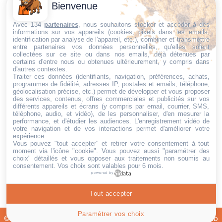
Contactez-
Conditions
Bienvenue
Nous
générales
Trouvez ce qu'il vous faut,
de vente
Email:
Avec 134
partenaires
, nous souhaitons stocker et accéder à des
au bon endroit
informations sur vos appareils (cookies, pixels dans les emails,
dt@sasbms.fr
Politique de
identification par analyse de l'appareil, etc.), combiner et transmettre
entre partenaires vos données personnelles, qu'elles soient
cookies
collectées sur ce site ou dans nos emails, déjà détenues par
Politique de
certains d'entre nous ou obtenues ultérieurement, y compris dans
d'autres contextes.
confidentialité
Traiter ces données (identifiants, navigation, préférences, achats,
programmes de fidélité, adresses IP, postales et emails, téléphone,
Mentions
géolocalisation précise, etc.) permet de développer et vous proposer
légales
des services, contenus, offres commerciales et publicités sur vos
différents appareils et écrans (y compris par email, courrier, SMS,
Conditions de
téléphone, audio, et vidéo), de les personnaliser, d'en mesurer la
performance, et d'étudier les audiences. L'enregistrement vidéo de
retour et de
votre navigation et de vos interactions permet d'améliorer votre
remboursement
expérience.
Vous pouvez "tout accepter" et retirer votre consentement à tout
Droit de
moment via l'icône "cookie"
. Vous pouvez aussi "paramétrer des
rétractation
choix" détaillés et vous opposer aux traitements non soumis au
consentement. Vos choix sont valables pour 6 mois.
powered by
Tout accepter
Paramétrer vos choix
© 2026 - Tout droit réservé - Site développé par
SAS Dev2Pub