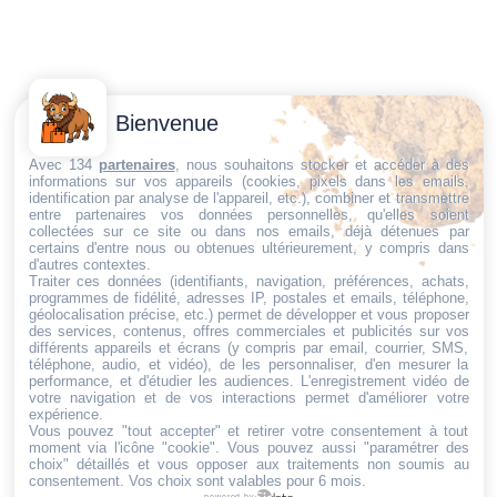
Contactez-
Conditions
Bienvenue
Nous
générales
Trouvez ce qu'il vous faut,
de vente
Email:
Avec 134
partenaires
, nous souhaitons stocker et accéder à des
informations sur vos appareils (cookies, pixels dans les emails,
au bon endroit
dt@sasbms.fr
Politique de
identification par analyse de l'appareil, etc.), combiner et transmettre
entre partenaires vos données personnelles, qu'elles soient
cookies
collectées sur ce site ou dans nos emails, déjà détenues par
Politique de
certains d'entre nous ou obtenues ultérieurement, y compris dans
d'autres contextes.
confidentialité
Traiter ces données (identifiants, navigation, préférences, achats,
programmes de fidélité, adresses IP, postales et emails, téléphone,
Mentions
géolocalisation précise, etc.) permet de développer et vous proposer
légales
des services, contenus, offres commerciales et publicités sur vos
différents appareils et écrans (y compris par email, courrier, SMS,
Conditions de
téléphone, audio, et vidéo), de les personnaliser, d'en mesurer la
performance, et d'étudier les audiences. L'enregistrement vidéo de
retour et de
votre navigation et de vos interactions permet d'améliorer votre
remboursement
expérience.
Vous pouvez "tout accepter" et retirer votre consentement à tout
Droit de
moment via l'icône "cookie"
. Vous pouvez aussi "paramétrer des
rétractation
choix" détaillés et vous opposer aux traitements non soumis au
consentement. Vos choix sont valables pour 6 mois.
powered by