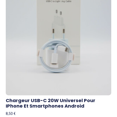
Chargeur USB-C 20W Universel Pour
IPhone Et Smartphones Android
8,50
€