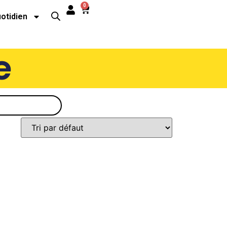
0
uotidien
e