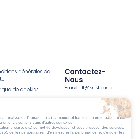
Contactez-
ditions générales de
Nous
te
Email: dt@sasbms.fr
itique de cookies
tique de confidentialité
tions légales
par analyse de l'appareil, etc.), combiner et transmettre entre partenaires
ditions de retour et de
eurement, y compris dans d'autres contextes.
boursement
isation précise, etc.) permet de développer et vous proposer des services,
idéo), de les personnaliser, d'en mesurer la performance, et d'étudier les