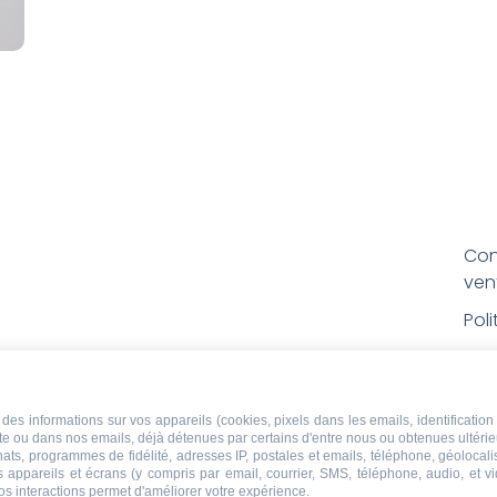
Con
ven
Pol
Poli
Men
des informations sur vos appareils (cookies, pixels dans les emails, identification 
Con
ite ou dans nos emails, déjà détenues par certains d'entre nous ou obtenues ultéri
rem
chats, programmes de fidélité, adresses IP, postales et emails, téléphone, géolocal
s appareils et écrans (y compris par email, courrier, SMS, téléphone, audio, et v
os interactions permet d'améliorer votre expérience.