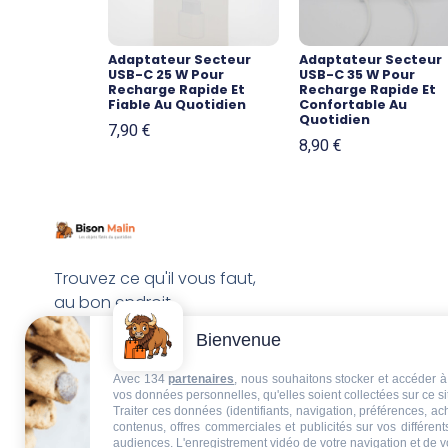
Adaptateur Secteur
Adaptateur Secteur
USB-C 25 W Pour
USB-C 35 W Pour
Recharge Rapide Et
Recharge Rapide Et
Fiable Au Quotidien
Confortable Au
Quotidien
7,90
€
8,90
€
Trouvez ce qu'il vous faut,
au bon endroit
Bienvenue
Avec 134
partenaires
, nous souhaitons stocker et accéder à 
vos données personnelles, qu'elles soient collectées sur ce s
Traiter ces données (identifiants, navigation, préférences, a
contenus, offres commerciales et publicités sur vos différent
audiences. L'enregistrement vidéo de votre navigation et de v