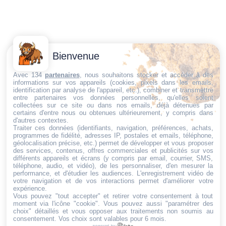
Contactez-
Conditions
Bienvenue
Nous
générales
Trouvez ce qu'il vous faut,
de vente
Email:
Avec 134
partenaires
, nous souhaitons stocker et accéder à des
informations sur vos appareils (cookies, pixels dans les emails,
au bon endroit
dt@sasbms.fr
Politique de
identification par analyse de l'appareil, etc.), combiner et transmettre
entre partenaires vos données personnelles, qu'elles soient
cookies
collectées sur ce site ou dans nos emails, déjà détenues par
Politique de
certains d'entre nous ou obtenues ultérieurement, y compris dans
d'autres contextes.
confidentialité
Traiter ces données (identifiants, navigation, préférences, achats,
programmes de fidélité, adresses IP, postales et emails, téléphone,
Mentions
géolocalisation précise, etc.) permet de développer et vous proposer
légales
des services, contenus, offres commerciales et publicités sur vos
différents appareils et écrans (y compris par email, courrier, SMS,
Conditions de
téléphone, audio, et vidéo), de les personnaliser, d'en mesurer la
performance, et d'étudier les audiences. L'enregistrement vidéo de
retour et de
votre navigation et de vos interactions permet d'améliorer votre
remboursement
expérience.
Vous pouvez "tout accepter" et retirer votre consentement à tout
Droit de
moment via l'icône "cookie"
. Vous pouvez aussi "paramétrer des
rétractation
choix" détaillés et vous opposer aux traitements non soumis au
consentement. Vos choix sont valables pour 6 mois.
powered by