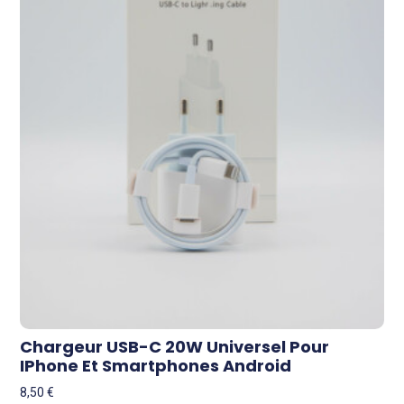
Chargeur USB-C 20W Universel Pour
IPhone Et Smartphones Android
8,50
€