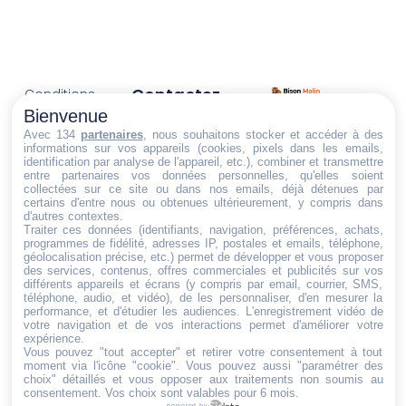
Contactez-
Conditions
Nous
générales
Bienvenue
Trouvez ce qu'il vous faut,
de vente
Email:
Avec 134
partenaires
, nous souhaitons stocker et accéder à des
informations sur vos appareils (cookies, pixels dans les emails,
au bon endroit
dt@sasbms.fr
Politique de
identification par analyse de l'appareil, etc.), combiner et transmettre
entre partenaires vos données personnelles, qu'elles soient
cookies
collectées sur ce site ou dans nos emails, déjà détenues par
Politique de
certains d'entre nous ou obtenues ultérieurement, y compris dans
d'autres contextes.
confidentialité
Traiter ces données (identifiants, navigation, préférences, achats,
programmes de fidélité, adresses IP, postales et emails, téléphone,
Mentions
géolocalisation précise, etc.) permet de développer et vous proposer
légales
des services, contenus, offres commerciales et publicités sur vos
différents appareils et écrans (y compris par email, courrier, SMS,
Conditions de
téléphone, audio, et vidéo), de les personnaliser, d'en mesurer la
performance, et d'étudier les audiences. L'enregistrement vidéo de
retour et de
votre navigation et de vos interactions permet d'améliorer votre
remboursement
expérience.
Vous pouvez "tout accepter" et retirer votre consentement à tout
Droit de
moment via l'icône "cookie"
. Vous pouvez aussi "paramétrer des
rétractation
choix" détaillés et vous opposer aux traitements non soumis au
consentement. Vos choix sont valables pour 6 mois.
powered by