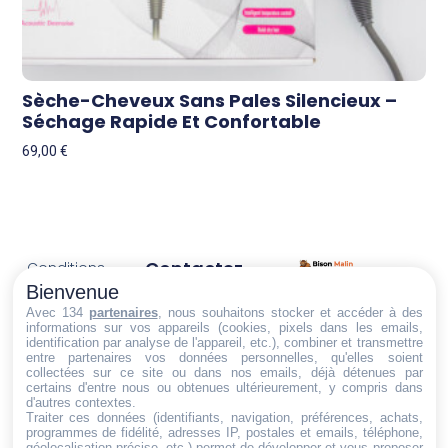
Sèche-Cheveux Sans Pales Silencieux –
Séchage Rapide Et Confortable
69,00
€
Contactez-
Conditions
Nous
générales
Bienvenue
Trouvez ce qu'il vous faut,
de vente
Email:
Avec 134
partenaires
, nous souhaitons stocker et accéder à des
au bon endroit
informations sur vos appareils (cookies, pixels dans les emails,
dt@sasbms.fr
Politique de
identification par analyse de l'appareil, etc.), combiner et transmettre
entre partenaires vos données personnelles, qu'elles soient
cookies
collectées sur ce site ou dans nos emails, déjà détenues par
Politique de
certains d'entre nous ou obtenues ultérieurement, y compris dans
d'autres contextes.
confidentialité
Traiter ces données (identifiants, navigation, préférences, achats,
programmes de fidélité, adresses IP, postales et emails, téléphone,
Mentions
géolocalisation précise, etc.) permet de développer et vous proposer