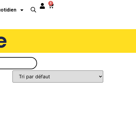
0
uotidien
e