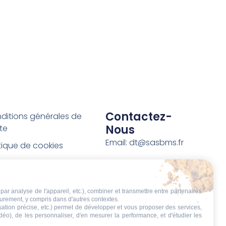
Contactez-
ditions générales de
Nous
te
Email: dt@sasbms.fr
itique de cookies
tique de confidentialité
tions légales
par analyse de l'appareil, etc.), combiner et transmettre entre partenaires
ditions de retour et de
eurement, y compris dans d'autres contextes.
boursement
isation précise, etc.) permet de développer et vous proposer des services,
idéo), de les personnaliser, d'en mesurer la performance, et d'étudier les