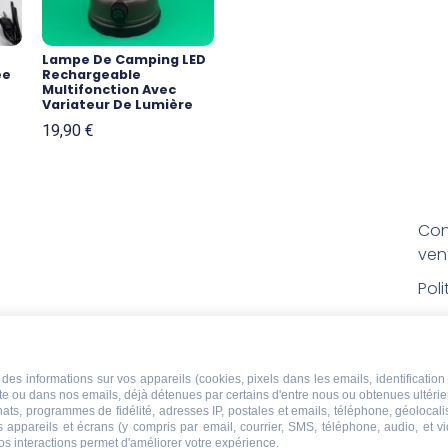
Lampe De Camping LED
ée
Rechargeable
Multifonction Avec
Variateur De Lumière
19,90
€
Con
ven
Pol
Poli
Men
des informations sur vos appareils (cookies, pixels dans les emails, identification 
Con
ite ou dans nos emails, déjà détenues par certains d'entre nous ou obtenues ultéri
rem
chats, programmes de fidélité, adresses IP, postales et emails, téléphone, géolocal
s appareils et écrans (y compris par email, courrier, SMS, téléphone, audio, et v
os interactions permet d'améliorer votre expérience.