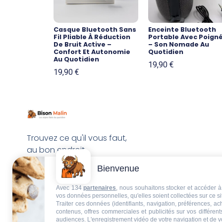
Casque Bluetooth Sans
Enceinte Bluetooth
Fil Pliable À Réduction
Portable Avec Poign
De Bruit Active –
– Son Nomade Au
Confort Et Autonomie
Quotidien
Au Quotidien
19,90
€
19,90
€
Trouvez ce qu'il vous faut,
au bon endroit
Bienvenue
Avec 134
partenaires
, nous souhaitons stocker et accéder à 
vos données personnelles, qu'elles soient collectées sur ce s
Traiter ces données (identifiants, navigation, préférences, a
contenus, offres commerciales et publicités sur vos différent
audiences. L'enregistrement vidéo de votre navigation et de v