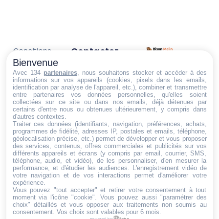
Contactez-
Conditions
Nous
générales
Bienvenue
Trouvez ce qu'il vous faut,
de vente
Email:
Avec 134
partenaires
, nous souhaitons stocker et accéder à des
informations sur vos appareils (cookies, pixels dans les emails,
au bon endroit
dt@sasbms.fr
Politique de
identification par analyse de l'appareil, etc.), combiner et transmettre
entre partenaires vos données personnelles, qu'elles soient
cookies
collectées sur ce site ou dans nos emails, déjà détenues par
Politique de
certains d'entre nous ou obtenues ultérieurement, y compris dans
d'autres contextes.
confidentialité
Traiter ces données (identifiants, navigation, préférences, achats,
programmes de fidélité, adresses IP, postales et emails, téléphone,
Mentions
géolocalisation précise, etc.) permet de développer et vous proposer
légales
des services, contenus, offres commerciales et publicités sur vos
différents appareils et écrans (y compris par email, courrier, SMS,
Conditions de
téléphone, audio, et vidéo), de les personnaliser, d'en mesurer la
performance, et d'étudier les audiences. L'enregistrement vidéo de
retour et de
votre navigation et de vos interactions permet d'améliorer votre
remboursement
expérience.
Vous pouvez "tout accepter" et retirer votre consentement à tout
Droit de
moment via l'icône "cookie"
. Vous pouvez aussi "paramétrer des
rétractation
choix" détaillés et vous opposer aux traitements non soumis au
consentement. Vos choix sont valables pour 6 mois.
powered by