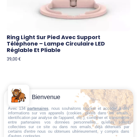
Ring Light Sur Pied Avec Support
Téléphone – Lampe Circulaire LED
Réglable Et Pliable
39,00
€
Contactez-
Conditions
Bienvenue
Nous
générales
Trouvez ce qu'il vous faut,
de vente
Email:
Avec 134
partenaires
, nous souhaitons stocker et accéder à des
au bon endroit
informations sur vos appareils (cookies, pixels dans les emails,
dt@sasbms.fr
Politique de
identification par analyse de l'appareil, etc.), combiner et transmettre
entre partenaires vos données personnelles, qu'elles soient
cookies
collectées sur ce site ou dans nos emails, déjà détenues par
Politique de
certains d'entre nous ou obtenues ultérieurement, y compris dans
d'autres contextes.