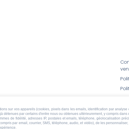
Con
ven
Pol
Poli
Men
Con
ons sur vos appareils (cookies, pixels dans les emails, identification par analyse 
déjà détenues par certains d'entre nous ou obtenues ultérieurement, y compris dans 
rem
ammes de fidélité, adresses IP, postales et emails, téléphone, géolocalisation pr
 compris par email, courrier, SMS, téléphone, audio, et vidéo), de les personnaliser
Droi
expérience.