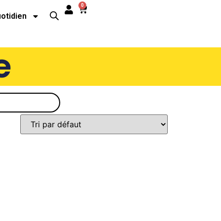
0
uotidien
e