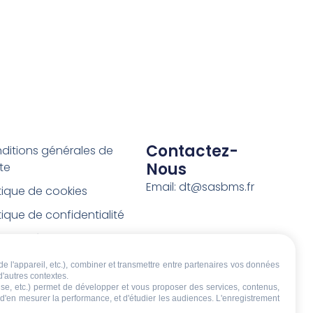
Contactez-
ditions générales de
Nous
te
Email: dt@sasbms.fr
itique de cookies
tique de confidentialité
tions légales
ditions de retour et de
de l'appareil, etc.), combiner et transmettre entre partenaires vos données
d'autres contextes.
boursement
écise, etc.) permet de développer et vous proposer des services, contenus,
, d'en mesurer la performance, et d'étudier les audiences. L'enregistrement
t de rétractation