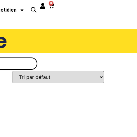
0
uotidien
e