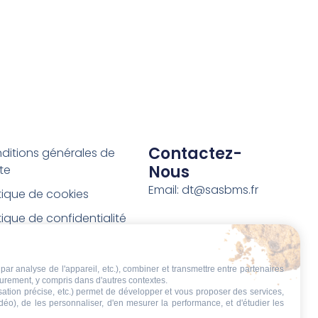
Contactez-
ditions générales de
Nous
te
Email: dt@sasbms.fr
itique de cookies
tique de confidentialité
tions légales
ditions de retour et de
par analyse de l'appareil, etc.), combiner et transmettre entre partenaires
eurement, y compris dans d'autres contextes.
boursement
isation précise, etc.) permet de développer et vous proposer des services,
idéo), de les personnaliser, d'en mesurer la performance, et d'étudier les
t de rétractation