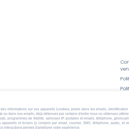
Con
ven
Pol
Poli
Men
Con
des informations sur vos appareils (cookies, pixels dans les emails, identification 
ite ou dans nos emails, déjà détenues par certains d'entre nous ou obtenues ultéri
rem
chats, programmes de fidélité, adresses IP, postales et emails, téléphone, géolocal
s appareils et écrans (y compris par email, courrier, SMS, téléphone, audio, et v
Droi
os interactions permet d'améliorer votre expérience.