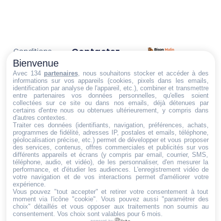
Contactez-
Conditions
Nous
générales
Bienvenue
Trouvez ce qu'il vous faut,
de vente
Email:
Avec 134
partenaires
, nous souhaitons stocker et accéder à des
informations sur vos appareils (cookies, pixels dans les emails,
au bon endroit
dt@sasbms.fr
Politique de
identification par analyse de l'appareil, etc.), combiner et transmettre
entre partenaires vos données personnelles, qu'elles soient
cookies
collectées sur ce site ou dans nos emails, déjà détenues par
Politique de
certains d'entre nous ou obtenues ultérieurement, y compris dans
d'autres contextes.
confidentialité
Traiter ces données (identifiants, navigation, préférences, achats,
programmes de fidélité, adresses IP, postales et emails, téléphone,
Mentions
géolocalisation précise, etc.) permet de développer et vous proposer
légales
des services, contenus, offres commerciales et publicités sur vos
différents appareils et écrans (y compris par email, courrier, SMS,
Conditions de
téléphone, audio, et vidéo), de les personnaliser, d'en mesurer la
performance, et d'étudier les audiences. L'enregistrement vidéo de
retour et de
votre navigation et de vos interactions permet d'améliorer votre
remboursement
expérience.
Vous pouvez "tout accepter" et retirer votre consentement à tout
Droit de
moment via l'icône "cookie"
. Vous pouvez aussi "paramétrer des
rétractation
choix" détaillés et vous opposer aux traitements non soumis au
consentement. Vos choix sont valables pour 6 mois.
powered by