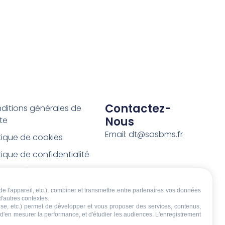
Contactez-
ditions générales de
Nous
te
Email: dt@sasbms.fr
itique de cookies
tique de confidentialité
tions légales
ditions de retour et de
de l'appareil, etc.), combiner et transmettre entre partenaires vos données
d'autres contextes.
boursement
écise, etc.) permet de développer et vous proposer des services, contenus,
, d'en mesurer la performance, et d'étudier les audiences. L'enregistrement
t de rétractation