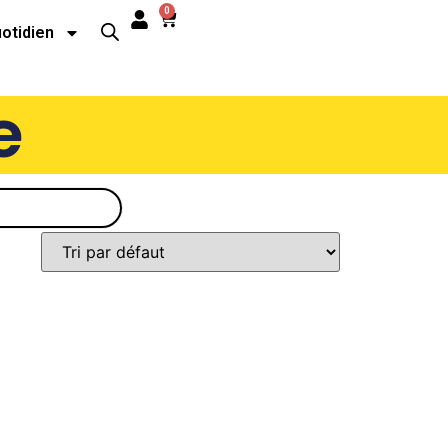
0
uotidien
e