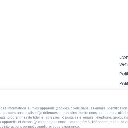
Con
ven
Pol
Poli
Men
Con
des informations sur vos appareils (cookies, pixels dans les emails, identification 
rem
ite ou dans nos emails, déjà détenues par certains d'entre nous ou obtenues ultéri
chats, programmes de fidélité, adresses IP, postales et emails, téléphone, géolocal
Droi
s appareils et écrans (y compris par email, courrier, SMS, téléphone, audio, et v
os interactions permet d'améliorer votre expérience.