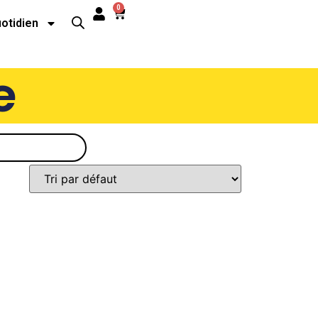
0
uotidien
e