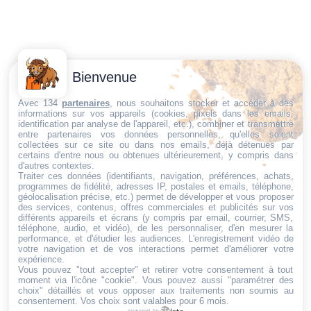
Contactez-
Conditions
Bienvenue
Nous
générales
Trouvez ce qu'il vous faut,
de vente
Email:
Avec 134
partenaires
, nous souhaitons stocker et accéder à des
informations sur vos appareils (cookies, pixels dans les emails,
au bon endroit
dt@sasbms.fr
Politique de
identification par analyse de l'appareil, etc.), combiner et transmettre
entre partenaires vos données personnelles, qu'elles soient
cookies
collectées sur ce site ou dans nos emails, déjà détenues par
Politique de
certains d'entre nous ou obtenues ultérieurement, y compris dans
d'autres contextes.
confidentialité
Traiter ces données (identifiants, navigation, préférences, achats,
programmes de fidélité, adresses IP, postales et emails, téléphone,
Mentions
géolocalisation précise, etc.) permet de développer et vous proposer
légales
des services, contenus, offres commerciales et publicités sur vos
différents appareils et écrans (y compris par email, courrier, SMS,
Conditions de
téléphone, audio, et vidéo), de les personnaliser, d'en mesurer la
performance, et d'étudier les audiences. L'enregistrement vidéo de
retour et de
votre navigation et de vos interactions permet d'améliorer votre
remboursement
expérience.
Vous pouvez "tout accepter" et retirer votre consentement à tout
Droit de
moment via l'icône "cookie"
. Vous pouvez aussi "paramétrer des
rétractation
choix" détaillés et vous opposer aux traitements non soumis au
consentement. Vos choix sont valables pour 6 mois.
powered by