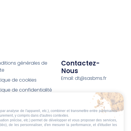
Contactez-
ditions générales de
Nous
te
Email: dt@sasbms.fr
itique de cookies
tique de confidentialité
tions légales
ditions de retour et de
par analyse de l'appareil, etc.), combiner et transmettre entre partenaires
eurement, y compris dans d'autres contextes.
boursement
isation précise, etc.) permet de développer et vous proposer des services,
idéo), de les personnaliser, d'en mesurer la performance, et d'étudier les
t de rétractation