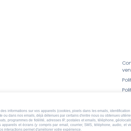
Con
ven
Pol
Poli
Men
Con
des informations sur vos appareils (cookies, pixels dans les emails, identification 
ite ou dans nos emails, déjà détenues par certains d'entre nous ou obtenues ultéri
rem
chats, programmes de fidélité, adresses IP, postales et emails, téléphone, géolocal
s appareils et écrans (y compris par email, courrier, SMS, téléphone, audio, et v
Droi
os interactions permet d'améliorer votre expérience.