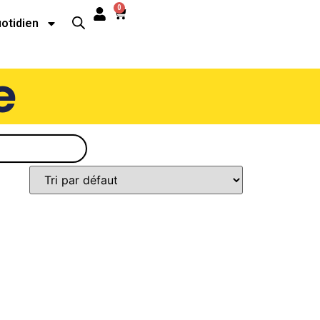
0
uotidien
e