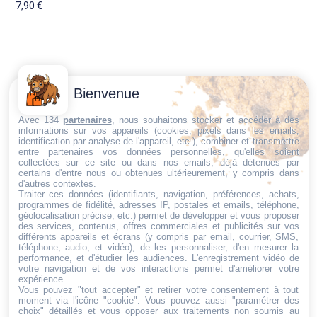
7,90
€
Contactez-
Conditions
Bienvenue
Nous
générales
Trouvez ce qu'il vous faut,
de vente
Email:
Avec 134
partenaires
, nous souhaitons stocker et accéder à des
informations sur vos appareils (cookies, pixels dans les emails,
au bon endroit
dt@sasbms.fr
Politique de
identification par analyse de l'appareil, etc.), combiner et transmettre
entre partenaires vos données personnelles, qu'elles soient
cookies
collectées sur ce site ou dans nos emails, déjà détenues par
Politique de
certains d'entre nous ou obtenues ultérieurement, y compris dans
d'autres contextes.
confidentialité
Traiter ces données (identifiants, navigation, préférences, achats,
programmes de fidélité, adresses IP, postales et emails, téléphone,
Mentions
géolocalisation précise, etc.) permet de développer et vous proposer
légales
des services, contenus, offres commerciales et publicités sur vos
différents appareils et écrans (y compris par email, courrier, SMS,
Conditions de
téléphone, audio, et vidéo), de les personnaliser, d'en mesurer la
performance, et d'étudier les audiences. L'enregistrement vidéo de
retour et de
votre navigation et de vos interactions permet d'améliorer votre
remboursement
expérience.
Vous pouvez "tout accepter" et retirer votre consentement à tout
Droit de
moment via l'icône "cookie"
. Vous pouvez aussi "paramétrer des
rétractation
choix" détaillés et vous opposer aux traitements non soumis au