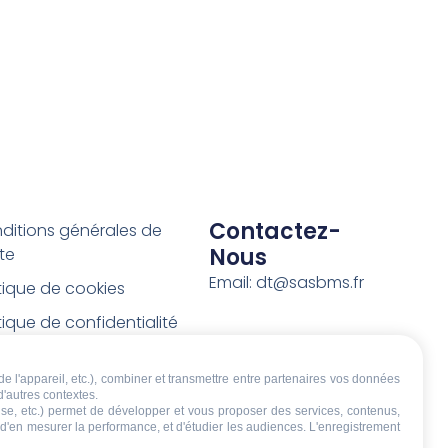
Contactez-
ditions générales de
Nous
te
Email: dt@sasbms.fr
itique de cookies
tique de confidentialité
tions légales
de l'appareil, etc.), combiner et transmettre entre partenaires vos données
ditions de retour et de
d'autres contextes.
boursement
écise, etc.) permet de développer et vous proposer des services, contenus,
, d'en mesurer la performance, et d'étudier les audiences. L'enregistrement