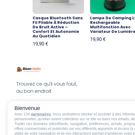
Casque Bluetooth Sans
Lampe De Camping L
Fil Pliable À Réduction
Rechargeable
De Bruit Active –
Multifonction Avec
Confort Et Autonomie
Variateur De Lumièr
Au Quotidien
19,90
€
19,90
€
Trouvez ce qu'il vous faut,
au bon endroit
Bienvenue
Avec 134
partenaires
, nous souhaitons stocker et accéder à des informati
personnelles, qu'elles soient collectées sur ce site ou dans nos emails, 
Traiter ces données (identifiants, navigation, préférences, achats, progr
offres commerciales et publicités sur vos différents appareils et écrans (y
vidéo de votre navigation et de vos interactions permet d'améliorer votre 