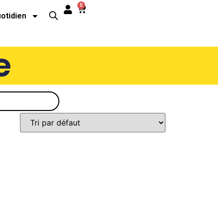
0
uotidien
e