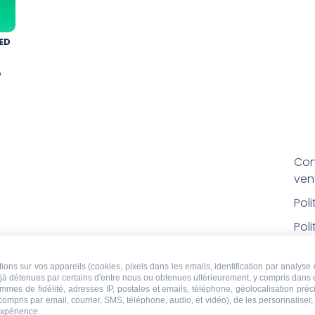
ED
e
Con
ven
Pol
Poli
Men
ons sur vos appareils (cookies, pixels dans les emails, identification par analyse 
Con
déjà détenues par certains d'entre nous ou obtenues ultérieurement, y compris dans 
rem
ammes de fidélité, adresses IP, postales et emails, téléphone, géolocalisation pr
 compris par email, courrier, SMS, téléphone, audio, et vidéo), de les personnaliser
expérience.