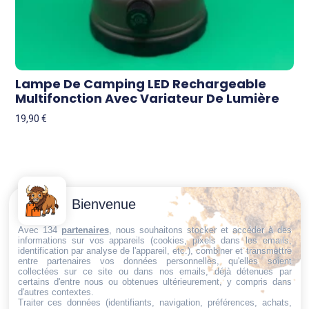
Lampe De Camping LED Rechargeable
Multifonction Avec Variateur De Lumière
19,90
€
Contactez-
Conditions
Bienvenue
Nous
générales
Trouvez ce qu'il vous faut,
de vente
Email:
Avec 134
partenaires
, nous souhaitons stocker et accéder à des
au bon endroit
informations sur vos appareils (cookies, pixels dans les emails,
dt@sasbms.fr
Politique de
identification par analyse de l'appareil, etc.), combiner et transmettre
entre partenaires vos données personnelles, qu'elles soient
cookies
collectées sur ce site ou dans nos emails, déjà détenues par
Politique de
certains d'entre nous ou obtenues ultérieurement, y compris dans
d'autres contextes.
confidentialité
Traiter ces données (identifiants, navigation, préférences, achats,